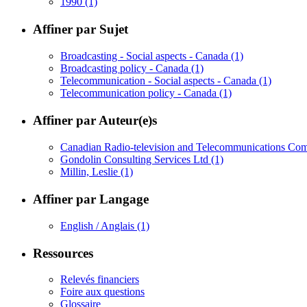
1990
(1)
Affiner par Sujet
Broadcasting - Social aspects - Canada
(1)
Broadcasting policy - Canada
(1)
Telecommunication - Social aspects - Canada
(1)
Telecommunication policy - Canada
(1)
Affiner par Auteur(e)s
Canadian Radio-television and Telecommunications C
Gondolin Consulting Services Ltd
(1)
Millin, Leslie
(1)
Affiner par Langage
English / Anglais
(1)
Ressources
Relevés financiers
Foire aux questions
Glossaire