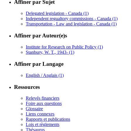
Affiner par Sujet
Delegated legislation - Canada
(1)
Independent regualtory commissions - Canada
(1)
Transportation - Law and legislation - Canada
(1)
Affiner par Auteur(e)s
Institute for Research on Public Policy
(1)
Stanbury, W. T., 1943-
(1)
Affiner par Langage
English / Anglais
(1)
Ressources
Relevés financiers
Foire aux questions
Glossaire
Liens connexes
Rapports et publications
Lois et règlements
Thésaurus