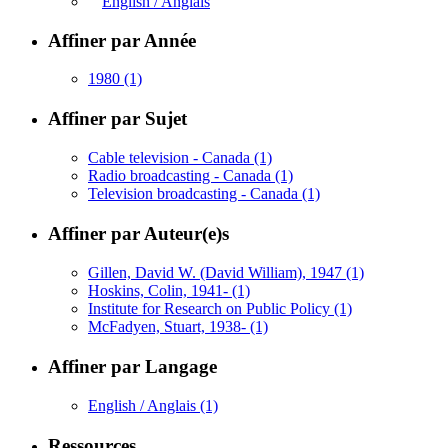
English / Anglais
Affiner par Année
1980
(1)
Affiner par Sujet
Cable television - Canada
(1)
Radio broadcasting - Canada
(1)
Television broadcasting - Canada
(1)
Affiner par Auteur(e)s
Gillen, David W. (David William), 1947
(1)
Hoskins, Colin, 1941-
(1)
Institute for Research on Public Policy
(1)
McFadyen, Stuart, 1938-
(1)
Affiner par Langage
English / Anglais
(1)
Ressources