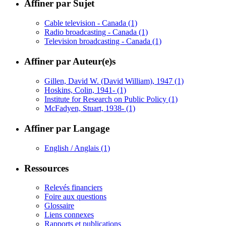
Affiner par Sujet
Cable television - Canada
(1)
Radio broadcasting - Canada
(1)
Television broadcasting - Canada
(1)
Affiner par Auteur(e)s
Gillen, David W. (David William), 1947
(1)
Hoskins, Colin, 1941-
(1)
Institute for Research on Public Policy
(1)
McFadyen, Stuart, 1938-
(1)
Affiner par Langage
English / Anglais
(1)
Ressources
Relevés financiers
Foire aux questions
Glossaire
Liens connexes
Rapports et publications