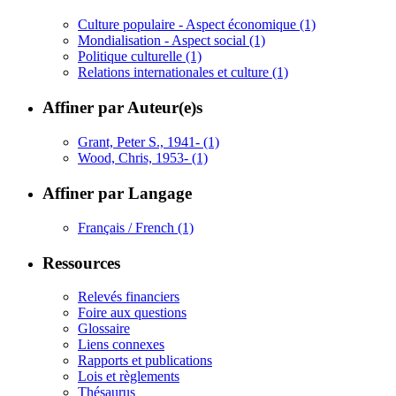
Culture populaire - Aspect économique
(1)
Mondialisation - Aspect social
(1)
Politique culturelle
(1)
Relations internationales et culture
(1)
Affiner par Auteur(e)s
Grant, Peter S., 1941-
(1)
Wood, Chris, 1953-
(1)
Affiner par Langage
Français / French
(1)
Ressources
Relevés financiers
Foire aux questions
Glossaire
Liens connexes
Rapports et publications
Lois et règlements
Thésaurus