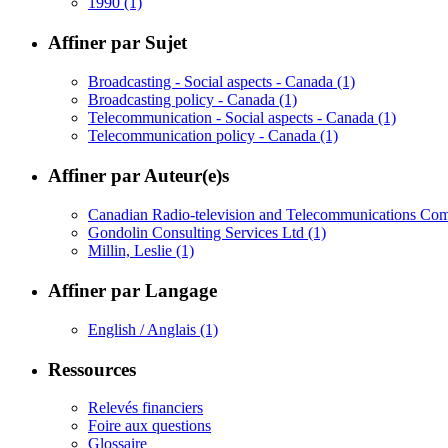
1990
(1)
Affiner par Sujet
Broadcasting - Social aspects - Canada
(1)
Broadcasting policy - Canada
(1)
Telecommunication - Social aspects - Canada
(1)
Telecommunication policy - Canada
(1)
Affiner par Auteur(e)s
Canadian Radio-television and Telecommunications C
Gondolin Consulting Services Ltd
(1)
Millin, Leslie
(1)
Affiner par Langage
English / Anglais
(1)
Ressources
Relevés financiers
Foire aux questions
Glossaire