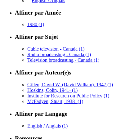
English / Anglais
Affiner par Année
1980
(1)
Affiner par Sujet
Cable television - Canada
(1)
Radio broadcasting - Canada
(1)
Television broadcasting - Canada
(1)
Affiner par Auteur(e)s
Gillen, David W. (David William), 1947
(1)
Hoskins, Colin, 1941-
(1)
Institute for Research on Public Policy
(1)
McFadyen, Stuart, 1938-
(1)
Affiner par Langage
English / Anglais
(1)
Ressources