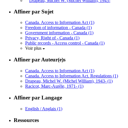
Drapeau, Michel W. (Michel William), 1943-
Affiner par Sujet
Canada. Access to Information Act
(1)
Freedom of information - Canada
(1)
Government information - Canada
(1)
Privacy, Right of - Canada
(1)
Public records - Access control - Canada
(1)
Voir plus
Affiner par Auteur(e)s
Canada. Access to Information Act
(1)
Canada. Access to Information Act. Regulations
(1)
Drapeau, Michel W. (Michel William), 1943-
(1)
Racicot, Marc-Aurèle, 1971-
(1)
Affiner par Langage
English / Anglais
(1)
Ressources