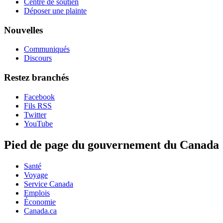
Centre de soutien
Déposer une plainte
Nouvelles
Communiqués
Discours
Restez branchés
Facebook
Fils RSS
Twitter
YouTube
Pied de page du gouvernement du Canada
Santé
Voyage
Service Canada
Emplois
Économie
Canada.ca