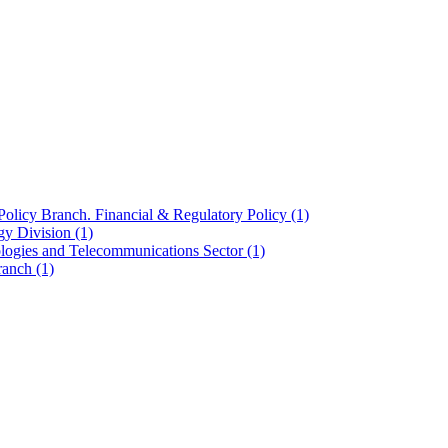
olicy Branch. Financial & Regulatory Policy
(1)
ogy Division
(1)
ologies and Telecommunications Sector
(1)
Branch
(1)