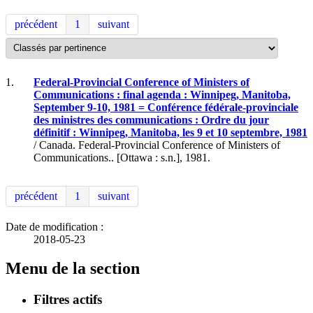
précédent
1
suivant
1.
Federal-Provincial Conference of Ministers of
Communications : final agenda : Winnipeg, Manitoba,
September 9-10, 1981 = Conférence fédérale-provinciale
des ministres des communications : Ordre du jour
définitif : Winnipeg, Manitoba, les 9 et 10 septembre, 1981
/ Canada. Federal-Provincial Conference of Ministers of
Communications.. [Ottawa : s.n.], 1981.
précédent
1
suivant
Date de modification :
2018-05-23
Menu de la section
Filtres actifs